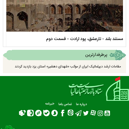
مستند بلند - تارعشق، پود ارادت - قسمت دوم
نماه
پرطرفدارترین
مقامات ارشد دیپلماتیک ایران از موکب «شهدای دهشیر» استان یزد بازدید کردند
درباره ما
تماس باما
خبرنامه