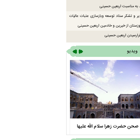
 به مناسبت اربعین حسینی
یر و تشکر ستاد توسعه وبازسازی عتبات عالیات
زستان از خیرین و خادمین اربعین حسینی
رارسیدن اربعین حسینی
ویدیو
صحن حضرت زهرا سلام الله علیها
مستند بلند - تارعشق، پود ارادت - قس