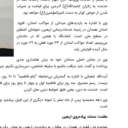
خدمت به زائران اباعبدالله(ع) آدرسی برای قیامت و سیراب
شدن از حوض کوثر به دست امیرالمؤمنین(ع) خواهد بود.
وی با اشاره به بازدیدهای میدانی از مواکب استان، افزود:
استان همدان در زمینه خدمات‌رسانی اربعین، نمونه‌ای کمنظیر
در سطح ملی است. انشاءالله با همتی که در خادمان
می‌بینیم، تعداد مواکب استان از ۲۳ مورد فعلی به ۲۹ مورد در
سال آینده افزایش یابد.
وی در بخش اصلی سخنان خود به بیان هشداری جدی
پرداخت و گفت: باید مراقب باشیم با سلیقه شخصی، دین‌سازی نکنیم، چرا 
آیت‌الله ش
نیست. رسم صحیح، سه روز برای فاطمیه اول و چهار تا پنج روز برای 
است. خدمت به دین، یعنی طبق ضوابط دینی عمل کردن.
وی دهه محسنیه پس از ماه صفر را نمونه دیگری از این قبیل برشمرد و
است.
عظمت مستند پیاده‌روی اربعین
نماینده ولی فقیه در همدان در مقابل، به پیاده‌روی اربعین به عنوان یک ع