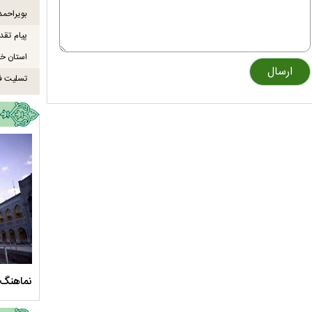
بویراحمد
پیام تقد
استان خو
تسلیت ف
سلام الله علیها
مستند بلند - تارعشق، پود ارادت - قسمت دوم
نماهنگ 