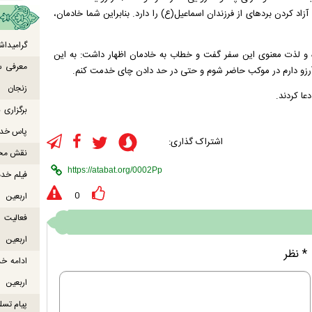
اد کردن بردهای از فرزندان اسماعیل(ع) را دارد. بنابراین شما خادمان،
گرامیداش
عاده و لذت معنوی این سفر گفت و خطاب به خادمان اظهار داشت: به این
معرفی س
 آرزو دارم در موکب حاضر شوم و حتی در حد دادن چای خدمت کنم.
زنجان
عا کردند.
برگزاری
پاس خدما
اشتراک گذاری:
نقش محور
فیلم خدم
0
اربعین
اربعین
* نظر
ادامه خ
اربعین
پیام تسل